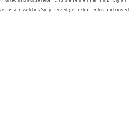
en Griechischkurse leiten und die Teilnehmer mit Erfolg an i
erlassen, welches Sie jederzeit gerne kostenlos und unverb