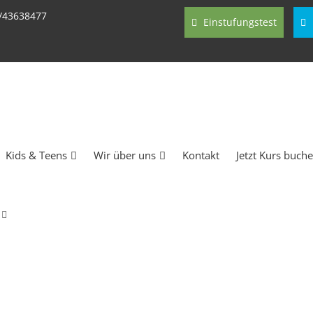
/43638477
Einstufungstest
Kids & Teens
Wir über uns
Kontakt
Jetzt Kurs buch