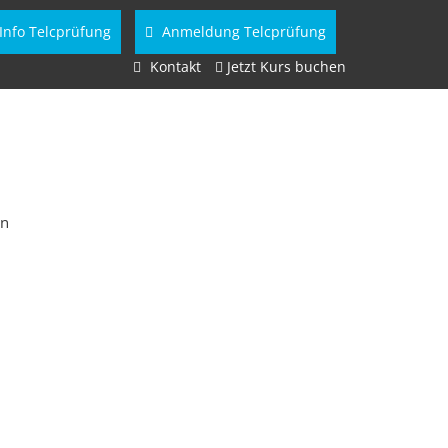
Info Telcprüfung
Anmeldung Telcprüfung
Kontakt
Jetzt Kurs buchen
en