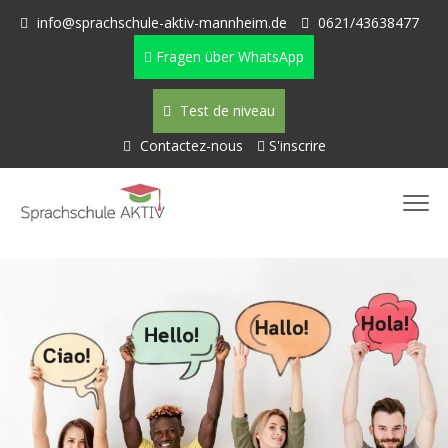
info@sprachschule-aktiv-mannheim.de
0621/43638477
Fragen über WhatsApp
Test de niveau
Contactez-nous
S'inscrire