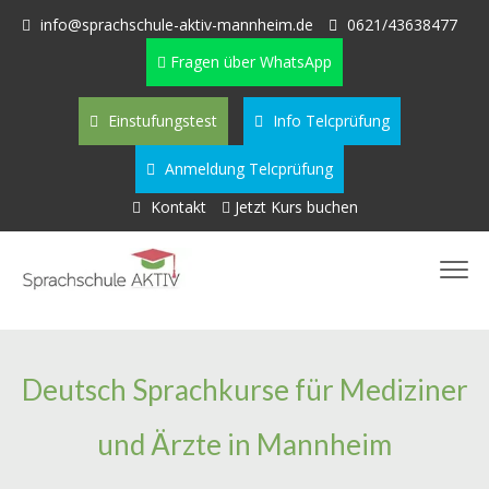
info@sprachschule-aktiv-mannheim.de
0621/43638477
Fragen über WhatsApp
Einstufungstest
Info Telcprüfung
Anmeldung Telcprüfung
Kontakt
Jetzt Kurs buchen
Deutsch Sprachkurse für Mediziner
und Ärzte in Mannheim