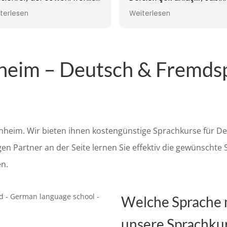
 als auch die Schüler sehr
motive edici şekilde anlatı
terlesen
Weiterlesen
 an den Unterricht
Sayesinde hem konuşma
asst.Danke, Lehrerin Nehir
hem de gramer konusund
büyük ilerleme kaydettim.
Kesinlikle tavsiye ederim 
eim – Deutsch & Fremdsp
nheim. Wir bieten ihnen kostengünstige Sprachkurse für De
gen Partner an der Seite lernen Sie effektiv die gewünscht
en.
Welche Sprache 
unsere Sprachku