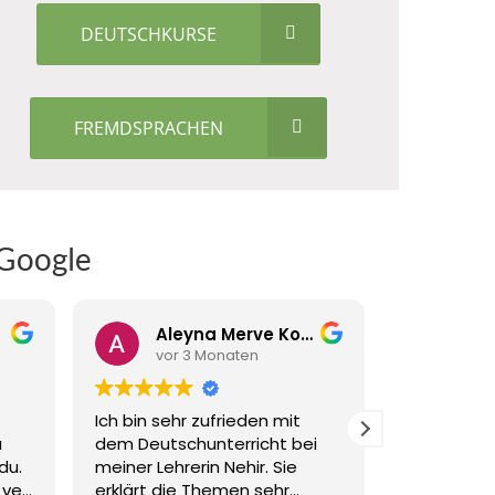
DEUTSCHKURSE
FREMDSPRACHEN
 Google
Aleyna Merve Koçak
vor 3 Monaten
vor
Ich bin sehr zufrieden mit
Ich habe i
a
dem Deutschunterricht bei
FSP-Vorber
du.
meiner Lehrerin Nehir. Sie
Jonka bes
ı ve
erklärt die Themen sehr
sehr zufrie