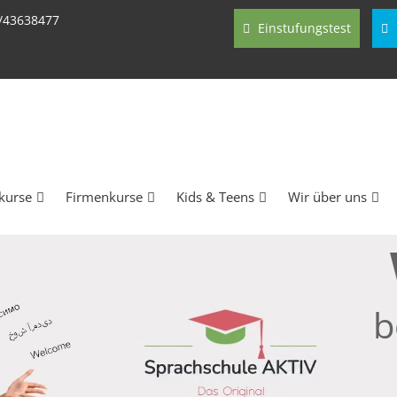
/43638477
Einstufungstest
kurse
Firmenkurse
Kids & Teens
Wir über uns
b