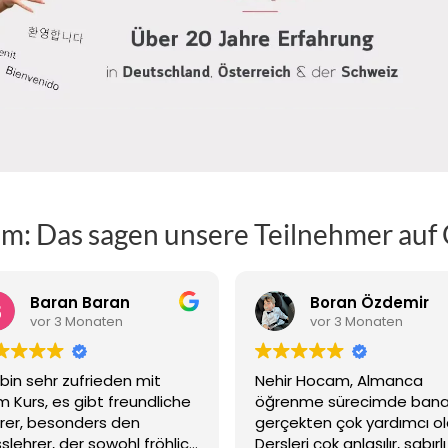
m: Das sagen unsere Teilnehmer auf
Baran Baran
Boran Özdemir
vor 3 Monaten
vor 3 Monaten
 bin sehr zufrieden mit
Nehir Hocam, Almanca
 Kurs, es gibt freundliche
öğrenme sürecimde ban
rer, besonders den
gerçekten çok yardımcı ol
sslehrer, der sowohl fröhlich
Dersleri çok anlaşılır, sabırl